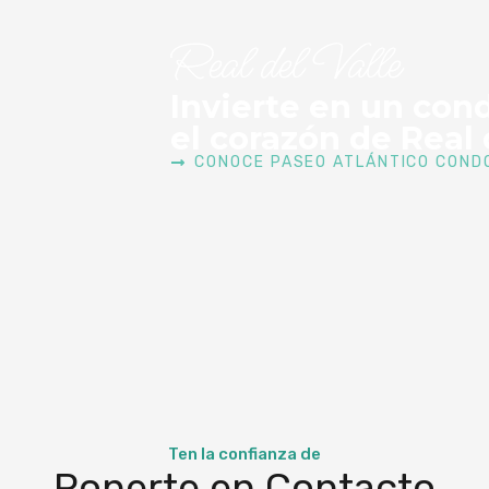
Real del Valle
Invierte en un con
el corazón de Real 
CONOCE PASEO ATLÁNTICO COND
Ten la confianza de
Ponerte en Contacto