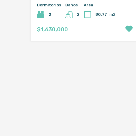
Dormitorios
Baños
Área
2
80.77
m2
2
$1,630,000