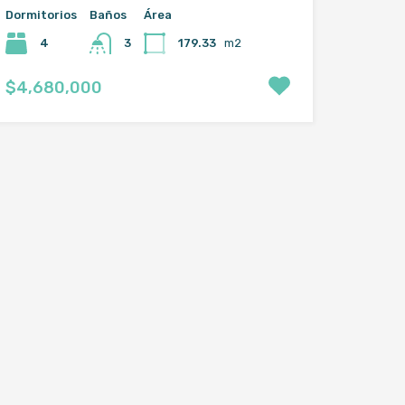
Dormitorios
Baños
Área
4
179.33
m2
3
$4,680,000