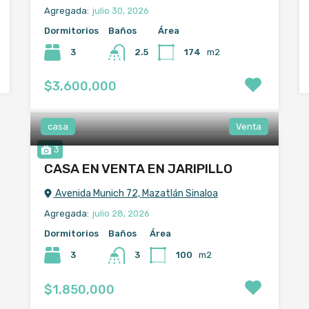
Agregada:
julio 30, 2026
Dormitorios
Baños
Área
3
174
m2
2.5
$3,600,000
casa
Venta
3
CASA EN VENTA EN JARIPILLO
Avenida Munich 72, Mazatlán Sinaloa
Agregada:
julio 28, 2026
Dormitorios
Baños
Área
3
100
m2
3
$1,850,000