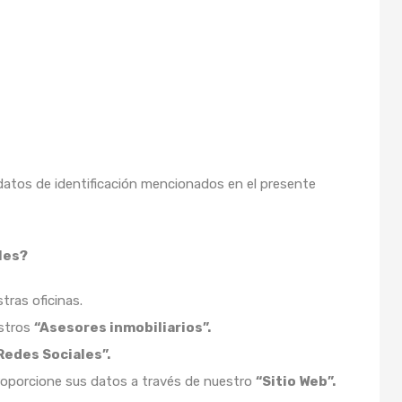
 datos de identificación mencionados en el presente
les?
ras oficinas.
estros
“Asesores inmobiliarios”.
Redes Sociales”.
roporcione sus datos a través de nuestro
“Sitio Web”.