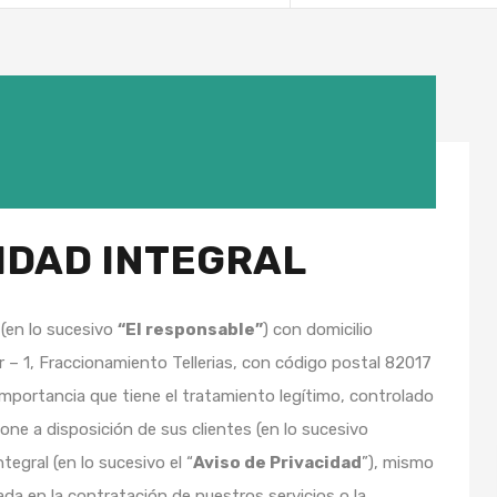
CIDAD INTEGRAL
.
(en lo sucesivo
“El responsable”
) con domicilio
r – 1, Fraccionamiento Tellerias, con código postal 82017
importancia que tiene el tratamiento legítimo, controlado
one a disposición de sus clientes (en lo sucesivo
tegral (en lo sucesivo el “
Aviso de Privacidad
”), mismo
ada en la contratación de nuestros servicios o la