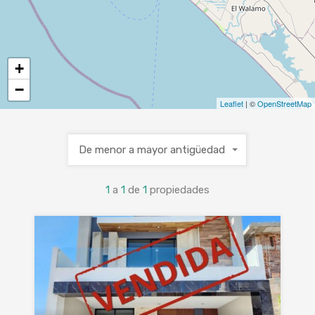
+
−
Leaflet
| ©
OpenStreetMap
De menor a mayor antigüedad
1
a
1
de
1
propiedades