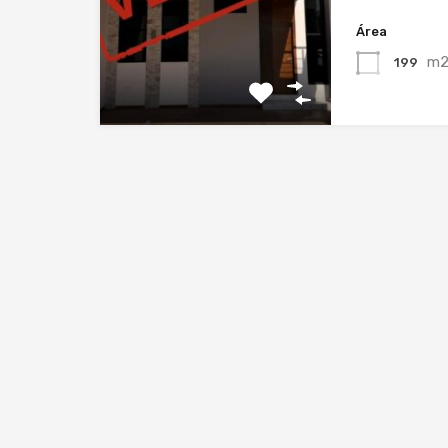
Área
m
199