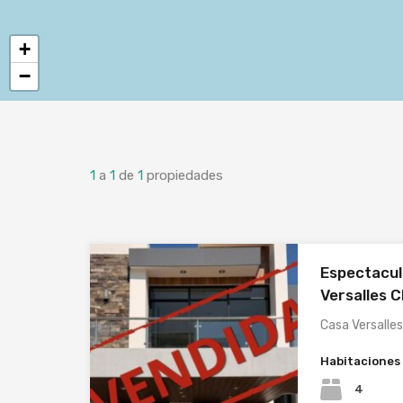
+
−
1
a
1
de
1
propiedades
Espectacul
Versalles C
Casa Versalles
Habitaciones
4