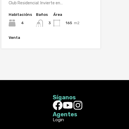
Club Residencial: Invierte en…
Habitacións
Baños
Área
4
165
m2
3
Venta
Síganos
Agentes
Login