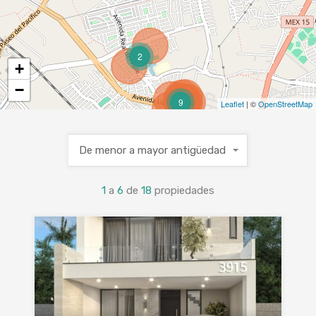
2
+
−
9
Leaflet
| ©
OpenStreetMap
De menor a mayor antigüedad
1
a
6
de
18
propiedades