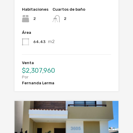
Habitaciones
Cuartos de baño
2
2
Área
m2
64.43
Venta
$2,307,960
Por
Fernanda Lerma