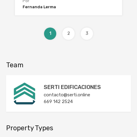
Por
Fernanda Lerma
1
2
3
Team
SERTI EDIFICACIONES
contacto@serti.online
669 142 2524
Property Types