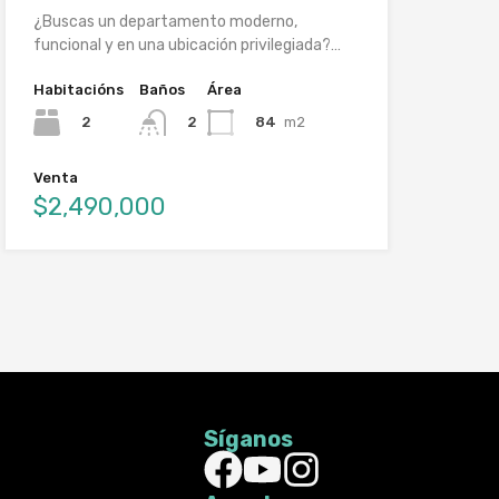
¿Buscas un departamento moderno,
funcional y en una ubicación privilegiada?…
Habitacións
Baños
Área
2
84
m2
2
Venta
$2,490,000
Síganos