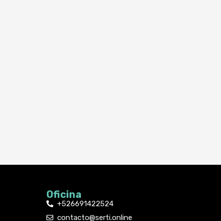
Oficina
+526691422524
contacto@serti.online