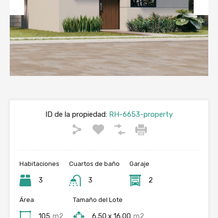
Previous
Next
ID de la propiedad:
RH-6653-property
Habitaciones
Cuartos de baño
Garaje
3
3
2
Área
Tamaño del Lote
105
m2
6.50 x 16.00
m2