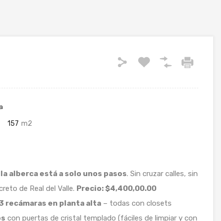
a
157
m2
e
la alberca está a solo unos pasos
. Sin cruzar calles, sin
screto de Real del Valle.
Precio: $4,400,00.00
3 recámaras en planta alta
– todas con closets
os
con puertas de cristal templado (fáciles de limpiar y con