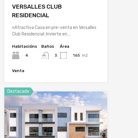
VERSALLES CLUB
RESIDENCIAL
«Atractiva Casa en pre-venta en Versalles
Club Residencial: Invierte en…
Habitacións
Baños
Área
4
165
m2
3
Venta
Destacado