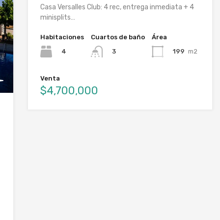
Casa Versalles Club: 4 rec, entrega inmediata + 4
minisplits…
Habitaciones
Cuartos de baño
Área
4
199
m2
3
Venta
$4,700,000