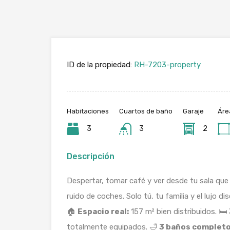
ID de la propiedad:
RH-7203-property
Habitaciones
Cuartos de baño
Garaje
Áre
3
3
2
Descripción
Despertar, tomar café y ver desde tu sala qu
ruido de coches. Solo tú, tu familia y el lujo di
🏠
Espacio real:
157 m² bien distribuidos. 🛏️
totalmente equipados. 🛁
3 baños complet