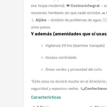
ese toque moderno). 🍽️
Cocina integral
– so
reuniones familiares sin que nadie estorbe. 🚗
💧
Aljibe
– olvídate de problemas de agua. 🚶‍♂
unos pasos.
Y además (amenidades que sí usas
Vigilancia 24 hrs (duermes tranquilo)
Acceso controlado
Áreas verdes y privacidad del coto
“Esta casa no durará mucho en el directorio 
seguridad y espacios reales.
📞
¡Contactanos
Características