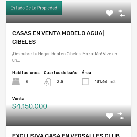
Estado De La Propiedad
CASAS EN VENTA MODELO AGUA|
CIBELES
¡Descubre tu Hogar Ideal en Cibeles, Mazatlán! Vive en
un…
Habitaciones
Cuartos de baño
Área
3
131.66
m2
2.5
Venta
$4,150,000
EXCLUSIVA CASA EN VERSALLES CLUB